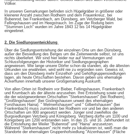
Völker.
In unseren Gemarkungen befinden sich Hügelgräber in größerer oder
kleinerer Anzahl zwischen Rodheim und dem Frauenkreuz, bei
Bubenrod, bei Frankenbach, am Dünsberg, am Vetzberger Wald, bei
Fellingshausen und im Heegstrauch. Im Zuge der Rodung beim
"Stummen Loch" wurden im Jahre 1843 12 bis 14 Hügelgräber
eingeebnet.
2. Die Siedlungsentwicklung
Über die Siedlungsentstehung der einzelnen Orte um den Dünsberg,
außer der Besiedlung des Berges um die Zeitenwende selbst, ist uns
nichts überliefert. Wir sind hier leider nur auf Vermutungen und
Schlussfolgerungen der Historiker und Siedlungsgeographen
angewiesen. Wie lange unsere Dörfer schon da standen, als die ältesten
Urkunden sie erwähnten, wird wohl nie zu ergründen sein. Gewiss ist,
dass um den Dünsberg mehr Einzelhof- und Gehöftgruppensiedlungen
lagen, als heute Ortschaften bestehen. Davon geben uns ehemalige
Ackerfluren innerhalb unserer Großgemarkung Auskunft.
Von allen Orten ist Rodheim vor Bieber, Fellingshausen, Frankenbach
und Krumbach als der älteste anzusehen. Ihre Entstehung sowie und
die der wüstgewordenen Ortschaften "Sterkershausen" (bei Rodheim),
"Großlingshausen" (bei Gislingshausen unweit des ehemaligen
Forsthauses Haina). " Melmertshausen" und " Gilbertshausen" (bei
Frankenbach) muss zumindest bei Rodheim vor und bei den anderen
Ortschaften um 800 angesetzt werden. Jünger sind zweifellos die
Burgsiedlungen Vetzberg und Königsberg. Vetzberg dürfte um 1100 und
Königsberg um 1200 entstanden sein. In das 15. und 16. Jahrhundert ist
die Entstehung der Weiler "Bubenrod" und "Haina" anzusetzen.
Während "Sterkershausen" nicht mehr zu lokalisieren ist, weiß man die
Standorte der ehemaligen Gruppenhofsiedlung "Atzenhausen" (Fläche