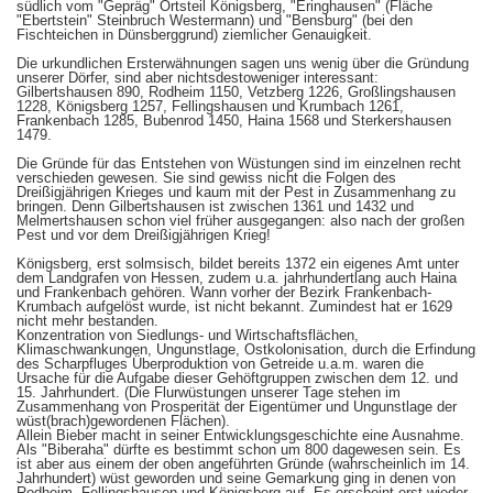
südlich vom "Gepräg" Ortsteil Königsberg, "Eringhausen" (Fläche
"Ebertstein" Steinbruch Westermann) und "Bensburg" (bei den
Fischteichen in Dünsberggrund) ziemlicher Genauigkeit.
Die urkundlichen Ersterwähnungen sagen uns wenig über die Gründung
unserer Dörfer, sind aber nichtsdestoweniger interessant:
Gilbertshausen 890, Rodheim 1150, Vetzberg 1226, Großlingshausen
1228, Königsberg 1257, Fellingshausen und Krumbach 1261,
Frankenbach 1285, Bubenrod 1450, Haina 1568 und Sterkershausen
1479.
Die Gründe für das Entstehen von Wüstungen sind im einzelnen recht
verschieden gewesen. Sie sind gewiss nicht die Folgen des
Dreißigjährigen Krieges und kaum mit der Pest in Zusammenhang zu
bringen. Denn Gilbertshausen ist zwischen 1361 und 1432 und
Melmertshausen schon viel früher ausgegangen: also nach der großen
Pest und vor dem Dreißigjährigen Krieg!
Königsberg, erst solmsisch, bildet bereits 1372 ein eigenes Amt unter
dem Landgrafen von Hessen, zudem u.a. jahrhundertlang auch Haina
und Frankenbach gehören. Wann vorher der Bezirk Frankenbach-
Krumbach aufgelöst wurde, ist nicht bekannt. Zumindest hat er 1629
nicht mehr bestanden.
Konzentration von Siedlungs- und Wirtschaftsflächen,
Klimaschwankungen, Ungunstlage, Ostkolonisation, durch die Erfindung
des Scharpfluges Überproduktion von Getreide u.a.m. waren die
Ursache für die Aufgabe dieser Gehöftgruppen zwischen dem 12. und
15. Jahrhundert. (Die Flurwüstungen unserer Tage stehen im
Zusammenhang von Prosperität der Eigentümer und Ungunstlage der
wüst(brach)gewordenen Flächen).
Allein Bieber macht in seiner Entwicklungsgeschichte eine Ausnahme.
Als "Biberaha" dürfte es bestimmt schon um 800 dagewesen sein. Es
ist aber aus einem der oben angeführten Gründe (wahrscheinlich im 14.
Jahrhundert) wüst geworden und seine Gemarkung ging in denen von
Rodheim, Fellingshausen und Königsberg auf. Es erscheint erst wieder