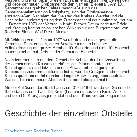
Vetzberg und Krumbach für einen Zusammenschluss ihrer Gemeinden
und gebe der neuen Großgemeinde den Namen "Biebertal". Am 10.
September des gleichen Jahres beschließt auch das
Gemeindeparlament von Königsberg, sich der Großgemeinde
anzuschließen. Nachdem der Kreistag des Kreises Wetzlar und die
Hessische Landesregierung dem Zusammenschluss zustimmte, trat am
1. Dezember 1970 der Vertrag in Kraft. Dieses Datum bedeutet Erfolg
und Krönung kommunalpolitischen Wirkens für den Bürgermeister von
Rodheim-Bieber, Wolf Dieter Meckel.
Mit Wirkung vom 1. Januar 1977 wurde durch Landesgesetz die
Gemeinde Frankenbach, deren Bevölkerung sich bei einer
Volksbefragung mit großer Mehrheit für Biebertal und nicht für Hohenahr
ausgesprochen hat, Ortsteil der Gemeinde Biebertal.
Nachdem man sich auf dem Gebiet der Schule, der Forstverwaltung,
der gemeindlichen Kassengeschäfte, des Standesamtes, des
Schiedsgerichts und letztlich bei der Abwasserbeseitigung zur
Kooperation zusammengefunden hatte, war die Großgemeinde nunmehr
Schlusspunkt einer Jahrhunderte langen Entwicklung, aber auch das
Wagnis, für einen neuen Abschnitt unserer Lokalgeschichte.
Mit der Auflösung der Stadt Lahn zum 01.08.1979 wurde die Gemeinde
Biebertal aus dem Lahn-Dill-Kreis (bestehend aus dem Kreis Wetzlar
und dem Dill-Kreis) ausgemeindet und dem Kreis Gießen zugeordnet.
Geschichte der einzelnen Ortsteile
Geschichte von Rodheim Bieber