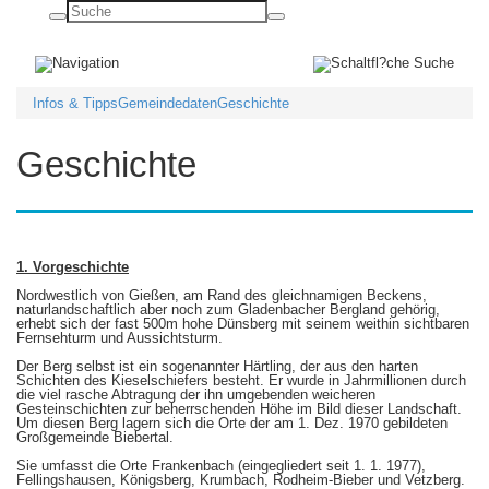
Basisnavigation
ein-/ausblenden
Infos & Tipps
Gemeindedaten
Geschichte
Geschichte
1. Vorgeschichte
Nordwestlich von Gießen, am Rand des gleichnamigen Beckens,
naturlandschaftlich aber noch zum Gladenbacher Bergland gehörig,
erhebt sich der fast 500m hohe Dünsberg mit seinem weithin sichtbaren
Fernsehturm und Aussichtsturm.
Der Berg selbst ist ein sogenannter Härtling, der aus den harten
Schichten des Kieselschiefers besteht. Er wurde in Jahrmillionen durch
die viel rasche Abtragung der ihn umgebenden weicheren
Gesteinschichten zur beherrschenden Höhe im Bild dieser Landschaft.
Um diesen Berg lagern sich die Orte der am 1. Dez. 1970 gebildeten
Großgemeinde Biebertal.
Sie umfasst die Orte Frankenbach (eingegliedert seit 1. 1. 1977),
Fellingshausen, Königsberg, Krumbach, Rodheim-Bieber und Vetzberg.