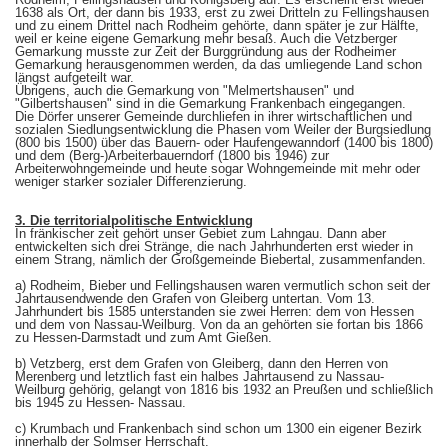
1638 als Ort, der dann bis 1933, erst zu zwei Dritteln zu Fellingshausen
und zu einem Drittel nach Rodheim gehörte, dann später je zur Hälfte,
weil er keine eigene Gemarkung mehr besaß. Auch die Vetzberger
Gemarkung musste zur Zeit der Burggründung aus der Rodheimer
Gemarkung herausgenommen werden, da das umliegende Land schon
längst aufgeteilt war.
Übrigens, auch die Gemarkung von "Melmertshausen" und
"Gilbertshausen" sind in die Gemarkung Frankenbach eingegangen.
Die Dörfer unserer Gemeinde durchliefen in ihrer wirtschaftlichen und
sozialen Siedlungsentwicklung die Phasen vom Weiler der Burgsiedlung
(800 bis 1500) über das Bauern- oder Haufengewanndorf (1400 bis 1800)
und dem (Berg-)Arbeiterbauerndorf (1800 bis 1946) zur
Arbeiterwohngemeinde und heute sogar Wohngemeinde mit mehr oder
weniger starker sozialer Differenzierung.
3. Die territorialpolitische Entwicklung
In fränkischer zeit gehört unser Gebiet zum Lahngau. Dann aber
entwickelten sich drei Stränge, die nach Jahrhunderten erst wieder in
einem Strang, nämlich der Großgemeinde Biebertal, zusammenfanden.
a) Rodheim, Bieber und Fellingshausen waren vermutlich schon seit der
Jahrtausendwende den Grafen von Gleiberg untertan. Vom 13.
Jahrhundert bis 1585 unterstanden sie zwei Herren: dem von Hessen
und dem von Nassau-Weilburg. Von da an gehörten sie fortan bis 1866
zu Hessen-Darmstadt und zum Amt Gießen.
b) Vetzberg, erst dem Grafen von Gleiberg, dann den Herren von
Merenberg und letztlich fast ein halbes Jahrtausend zu Nassau-
Weilburg gehörig, gelangt von 1816 bis 1932 an Preußen und schließlich
bis 1945 zu Hessen- Nassau.
c) Krumbach und Frankenbach sind schon um 1300 ein eigener Bezirk
innerhalb der Solmser Herrschaft.