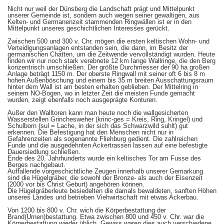
Nicht nur weil der Dünsberg die Landschaft prägt und Mittelpunkt
unserer Gemeinde ist, sondern auch wegen seiner gewaltigen, aus
Kelten- und Germanenzeit stammenden Ringwällen ist er in den
Mittelpunkt unseres geschichtlichen Interesses gerückt.
Zwischen 500 und 300 v. Chr. mögen die ersten keltischen Wohn- und
Verteidigungsanlagen entstanden sein, die dann, im Besitz der
germanischen Chatten, um die Zeitwende vervollständigt wurden. Heute
finden wir nur noch stark verebnete 12 km lange Wallringe, die den Berg
konzentrisch umschließen. Der größte Durchmesser der 90 ha großen
Anlage beträgt 1150 m. Der oberste Ringwall mit seiner oft 6 bis 8 m
hohen Außenböschung und einem bis 35 m breiten Ausschattungsraum
hinter dem Wall ist am besten erhalten geblieben. Der Mittelring in
seinem NO-Bogen, wo in letzter Zeit die meisten Funde gemacht
wurden, zeigt ebenfalls noch ausgeprägte Konturen.
Außer den Walltoren kann man heute noch die wallgesicherten
Wasserstellen Grinchesweher (krinc-ges = Kreis, Ring, Kringel) und
Schulborn (sul = Lache, in der sich das Schwarzwild suhlt) gut
erkennen. Die Befestigung hat den Menschen nicht nur in
Gefahrenzeiten als sogenannte Fliehburg gedient. Die zahlreichen
Funde und die ausgedehnten Ackertrassen lassen auf eine befestigte
Dauersiedlung schließen.
Ende des 20. Jahrhunderts wurde ein keltisches Tor am Fusse des
Berges nachgebaut.
Auffallende vorgeschichtliche Zeugen innerhalb unserer Gemarkung
sind die Hügelgräber, die sowohl der Bronze- als auch der Eisenzeit
(2000 vor bis Christ Geburt) angehören können.
Die Hügelgräberleute besiedelten die damals bewaldeten, sanften Höhen
unseres Landes und betrieben Viehwirtschaft mit etwas Ackerbau.
Von 1200 bis 800 v. Chr. wich die Körperbestattung der
Brand(Urnen)bestattung. Etwa zwischen 800 und 450 v. Chr. war die
Körperbestattung wieder üblich. Gewiss waren dies auch verschiedene