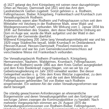
d) 1627 gelangt des Amt Königsberg mit seinen neun dazugehörigen
Orten an Hessen- Darmstadt und 1821 wird das Amt dem
Landratsbezirk Gießen zugeteilt. Somit gehören u. a. Rodheim,
Fellingshausen, Bieber, Königsberg, Frankenbach und Krumbach zum
Verwaltungsbezirk Rodheim.
Andererseits waren aber Rodheim und Fellingshausen schon seit dem
Mittelalter mit Vetzberg in der Rodheimer Mark, einer Wald- und
Weidegenossenschaft, verbunden. Mit Wirkung vom 1. Januar 1834 bis
1838 auf Betreiben des Staates, dem diese freiheitliche Ordnung ein
Dorn im Auge war, wurde die Mark aufgelöst und der Wald in den
Eigentum der Gemeinde überführt.
Während Königsberg 200 Jahre lang Verwaltungsmittelpunkt war und bis
1929 sogar Stadtrechte besaß, bildet Krumbach im Dreiländereck
(Hessen-Kassel; Hessen-Darmstadt; Preußen) meistens ein
Eigendasein und war bis zum Gemeindezusammenschluss auf
verschiedene Weise mit Frankenbach verbunden.
Der Verwaltungsbezirk Rodheim (Frankenbach, Königsberg,
Hermannstein, Nauheim, Waldgirmes, Krumbach, Fellingshausen,
Bieber und Rodheim) wurde 1866 aus dem Kreis Gießen ausgegliedert
und dem Kreis Biedenkopf zugeschlagen, von wo wir bis zur
Gebietsneugliederung im Jahr 1933 verwaltet wurden. Bei dieser
Gelegenheit wurden o. g. Orte dem Kreis Wetzlar zugeordnet, zu dem
Vetzberg schon längst gehört, und die seit dem Mittelalter zu
Fellingshausen gehörenden Teil von Bieber nach Rodheim
eingemeindet. Ein weiterer Akt der vielen Verwaltungsreformen war
damit besiegelt.
Die ständig gewachsenen Anforderungen an ehrenamtliche
Bürgermeister und deren Verwaltungsgehilfen seit den fünfziger und
sechziger Jahren zwangen die Kommunalpolitiker zu handeln. Nach
mehreren Vorgesprächen stimmen am 24. August 1970 die
Verhandlungskommissionen von Rodheim-Bieber, Fellingshausen,