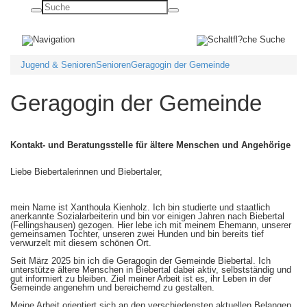
Basisnavigation
ein-/ausblenden
Jugend & Senioren
Senioren
Geragogin der Gemeinde
Geragogin der Gemeinde
Kontakt- und Beratungsstelle für ältere Menschen und Angehörige
Liebe Biebertalerinnen und Biebertaler,
mein Name ist Xanthoula Kienholz. Ich bin studierte und staatlich
anerkannte Sozialarbeiterin und bin vor einigen Jahren nach Biebertal
(Fellingshausen) gezogen. Hier lebe ich mit meinem Ehemann, unserer
gemeinsamen Tochter, unseren zwei Hunden und bin bereits tief
verwurzelt mit diesem schönen Ort.
Seit März 2025 bin ich die Geragogin der Gemeinde Biebertal. Ich
unterstütze ältere Menschen in Biebertal dabei aktiv, selbstständig und
gut informiert zu bleiben. Ziel meiner Arbeit ist es, ihr Leben in der
Gemeinde angenehm und bereichernd zu gestalten.
Meine Arbeit orientiert sich an den verschiedensten aktuellen Belangen