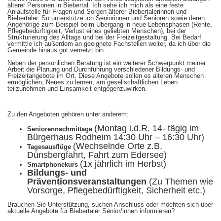
älterer Personen in Biebertal. Ich sehe ich mich als eine feste
Anlaufstelle für Fragen und Sorgen älterer Biebertalerinnen und
Biebertaler. So unterstütze ich Seniorinnen und Senioren sowie deren
Angehörige zum Beispiel beim Übergang in neue Lebensphasen (Rente,
Pflegebedürftigkeit, Verlust eines geliebten Menschen), bei der
Strukturierung des Alltags und bei der Freizeitgestaltung. Bei Bedarf
vermittle ich außerdem an geeignete Fachstellen weiter, da ich über die
Gemeinde hinaus gut vernetzt bin.
Neben der persönlichen Beratung ist ein weiterer Schwerpunkt meiner
Arbeit die Planung und Durchführung verschiedener Bildungs- und
Freizeitangebote im Ort. Diese Angebote sollen es älteren Menschen
ermöglichen, Neues zu lernen, am gesellschaftlichen Leben
teilzunehmen und Einsamkeit entgegenzuwirken.
Zu den Angeboten gehören unter anderem:
(Montag i.d.R. 14- tägig im
Seniorennachmittage
Bürgerhaus Rodheim 14:30 Uhr – 16:30 Uhr)
(Wechselnde Orte z.B.
Tagesausflüge
Dünsbergfahrt, Fahrt zum Edersee)
(1x jährlich im Herbst)
Smartphonekurs
Bildungs- und
Präventionsveranstaltungen
(Zu Themen wie
Vorsorge, Pflegebedürftigkeit, Sicherheit etc.)
Brauchen Sie Unterstützung, suchen Anschluss oder möchten sich über
aktuelle Angebote für Biebertaler Senior/innen informieren?