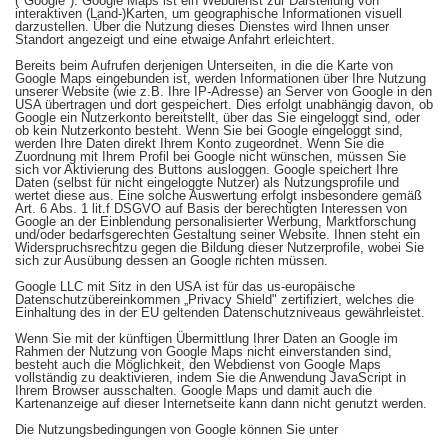
("Google"). Google Maps ist ein Webdienst zur Darstellung von
interaktiven (Land-)Karten, um geographische Informationen visuell
darzustellen. Über die Nutzung dieses Dienstes wird Ihnen unser
Standort angezeigt und eine etwaige Anfahrt erleichtert.
Bereits beim Aufrufen derjenigen Unterseiten, in die die Karte von
Google Maps eingebunden ist, werden Informationen über Ihre Nutzung
unserer Website (wie z.B. Ihre IP-Adresse) an Server von Google in den
USA übertragen und dort gespeichert. Dies erfolgt unabhängig davon, ob
Google ein Nutzerkonto bereitstellt, über das Sie eingeloggt sind, oder
ob kein Nutzerkonto besteht. Wenn Sie bei Google eingeloggt sind,
werden Ihre Daten direkt Ihrem Konto zugeordnet. Wenn Sie die
Zuordnung mit Ihrem Profil bei Google nicht wünschen, müssen Sie
sich vor Aktivierung des Buttons ausloggen. Google speichert Ihre
Daten (selbst für nicht eingeloggte Nutzer) als Nutzungsprofile und
wertet diese aus. Eine solche Auswertung erfolgt insbesondere gemäß
Art. 6 Abs. 1 lit.f DSGVO auf Basis der berechtigten Interessen von
Google an der Einblendung personalisierter Werbung, Marktforschung
und/oder bedarfsgerechten Gestaltung seiner Website. Ihnen steht ein
Widerspruchsrechtzu gegen die Bildung dieser Nutzerprofile, wobei Sie
sich zur Ausübung dessen an Google richten müssen.
Google LLC mit Sitz in den USA ist für das us-europäische
Datenschutzübereinkommen „Privacy Shield" zertifiziert, welches die
Einhaltung des in der EU geltenden Datenschutzniveaus gewährleistet.
Wenn Sie mit der künftigen Übermittlung Ihrer Daten an Google im
Rahmen der Nutzung von Google Maps nicht einverstanden sind,
besteht auch die Möglichkeit, den Webdienst von Google Maps
vollständig zu deaktivieren, indem Sie die Anwendung JavaScript in
Ihrem Browser ausschalten. Google Maps und damit auch die
Kartenanzeige auf dieser Internetseite kann dann nicht genutzt werden.
Die Nutzungsbedingungen von Google können Sie unter