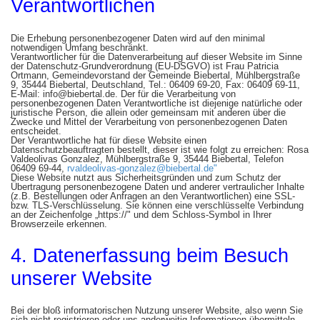
Verantwortlichen
Die Erhebung personenbezogener Daten wird auf den minimal
notwendigen Umfang beschränkt.
Verantwortlicher für die Datenverarbeitung auf dieser Website im Sinne
der Datenschutz-Grundverordnung (EU-DSGVO) ist Frau Patricia
Ortmann, Gemeindevorstand der Gemeinde Biebertal, Mühlbergstraße
9, 35444 Biebertal, Deutschland, Tel.: 06409 69-20, Fax: 06409 69-11,
E-Mail: info@biebertal.de. Der für die Verarbeitung von
personenbezogenen Daten Verantwortliche ist diejenige natürliche oder
juristische Person, die allein oder gemeinsam mit anderen über die
Zwecke und Mittel der Verarbeitung von personenbezogenen Daten
entscheidet.
Der Verantwortliche hat für diese Website einen
Datenschutzbeauftragten bestellt, dieser ist wie folgt zu erreichen: Rosa
Valdeolivas Gonzalez, Mühlbergstraße 9, 35444 Biebertal, Telefon
06409 69-44,
rvaldeolivas-gonzalez@biebertal.de"
Diese Website nutzt aus Sicherheitsgründen und zum Schutz der
Übertragung personenbezogene Daten und anderer vertraulicher Inhalte
(z.B. Bestellungen oder Anfragen an den Verantwortlichen) eine SSL-
bzw. TLS-Verschlüsselung. Sie können eine verschlüsselte Verbindung
an der Zeichenfolge „https://" und dem Schloss-Symbol in Ihrer
Browserzeile erkennen.
4. Datenerfassung beim Besuch
unserer Website
Bei der bloß informatorischen Nutzung unserer Website, also wenn Sie
sich nicht registrieren oder uns anderweitig Informationen übermitteln,