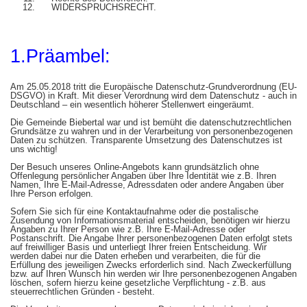
WIDERSPRUCHSRECHT.
1.Präambel:
Am 25.05.2018 tritt die Europäische Datenschutz-Grundverordnung (EU-
DSGVO) in Kraft. Mit dieser Verordnung wird dem Datenschutz - auch in
Deutschland – ein wesentlich höherer Stellenwert eingeräumt.
Die Gemeinde Biebertal war und ist bemüht die datenschutzrechtlichen
Grundsätze zu wahren und in der Verarbeitung von personenbezogenen
Daten zu schützen. Transparente Umsetzung des Datenschutzes ist
uns wichtig!
Der Besuch unseres Online-Angebots kann grundsätzlich ohne
Offenlegung persönlicher Angaben über Ihre Identität wie z.B. Ihren
Namen, Ihre E-Mail-Adresse, Adressdaten oder andere Angaben über
Ihre Person erfolgen.
Sofern Sie sich für eine Kontaktaufnahme oder die postalische
Zusendung von Informationsmaterial entscheiden, benötigen wir hierzu
Angaben zu Ihrer Person wie z.B. Ihre E-Mail-Adresse oder
Postanschrift. Die Angabe Ihrer personenbezogenen Daten erfolgt stets
auf freiwilliger Basis und unterliegt Ihrer freien Entscheidung. Wir
werden dabei nur die Daten erheben und verarbeiten, die für die
Erfüllung des jeweiligen Zwecks erforderlich sind. Nach Zweckerfüllung
bzw. auf Ihren Wunsch hin werden wir Ihre personenbezogenen Angaben
löschen, sofern hierzu keine gesetzliche Verpflichtung - z.B. aus
steuerrechtlichen Gründen - besteht.