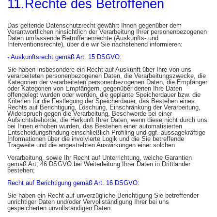
11.Rechte des Betroffenen
Das geltende Datenschutzrecht gewährt Ihnen gegenüber dem
Verantwortlichen hinsichtlich der Verarbeitung Ihrer personenbezogenen
Daten umfassende Betroffenenrechte (Auskunfts- und
Interventionsrechte), über die wir Sie nachstehend informieren:
- Auskunftsrecht gemäß Art. 15 DSGVO:
Sie haben insbesondere ein Recht auf Auskunft über Ihre von uns
verarbeiteten personenbezogenen Daten, die Verarbeitungszwecke, die
Kategorien der verarbeiteten personenbezogenen Daten, die Empfänger
oder Kategorien von Empfängern, gegenüber denen Ihre Daten
offengelegt wurden oder werden, die geplante Speicherdauer bzw. die
Kriterien für die Festlegung der Speicherdauer, das Bestehen eines
Rechts auf Berichtigung, Löschung, Einschränkung der Verarbeitung,
Widerspruch gegen die Verarbeitung, Beschwerde bei einer
Aufsichtsbehörde, die Herkunft Ihrer Daten, wenn diese nicht durch uns
bei Ihnen erhoben wurden, das Bestehen einer automatisierten
Entscheidungsfindung einschließlich Profiling und ggf. aussagekräftige
Informationen über die involvierte Logik und die Sie betreffende
Tragweite und die angestrebten Auswirkungen einer solchen
Verarbeitung, sowie Ihr Recht auf Unterrichtung, welche Garantien
gemäß Art, 46 DSGVO bei Weiterleitung Ihrer Daten in Drittländer
bestehen;
Recht auf Berichtigung gemäß Art. 16 DSGVO:
Sie haben ein Recht auf unverzügliche Berichtigung Sie betreffender
unrichtiger Daten und/oder Vervollständigung Ihrer bei uns
gespeicherten unvollständigen Daten.