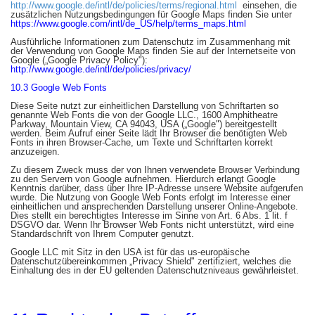
http://www.google.de/intl/de/policies/terms/regional.html
einsehen, die
zusätzlichen Nutzungsbedingungen für Google Maps finden Sie unter
https://www.google.com/intl/de_US/help/terms_maps.html
Ausführliche Informationen zum Datenschutz im Zusammenhang mit
der Verwendung von Google Maps finden Sie auf der Internetseite von
Google („Google Privacy Policy"):
http://www.google.de/intl/de/policies/privacy/
10.3 Google Web Fonts
Diese Seite nutzt zur einheitlichen Darstellung von Schriftarten so
genannte Web Fonts die von der Google LLC., 1600 Amphitheatre
Parkway, Mountain View, CA 94043, USA („Google") bereitgestellt
werden. Beim Aufruf einer Seite lädt Ihr Browser die benötigten Web
Fonts in ihren Browser-Cache, um Texte und Schriftarten korrekt
anzuzeigen.
Zu diesem Zweck muss der von Ihnen verwendete Browser Verbindung
zu den Servern von Google aufnehmen. Hierdurch erlangt Google
Kenntnis darüber, dass über Ihre IP-Adresse unsere Website aufgerufen
wurde. Die Nutzung von Google Web Fonts erfolgt im Interesse einer
einheitlichen und ansprechenden Darstellung unserer Online-Angebote.
Dies stellt ein berechtigtes Interesse im Sinne von Art. 6 Abs. 1 lit. f
DSGVO dar. Wenn Ihr Browser Web Fonts nicht unterstützt, wird eine
Standardschrift von Ihrem Computer genutzt.
Google LLC mit Sitz in den USA ist für das us-europäische
Datenschutzübereinkommen „Privacy Shield" zertifiziert, welches die
Einhaltung des in der EU geltenden Datenschutzniveaus gewährleistet.