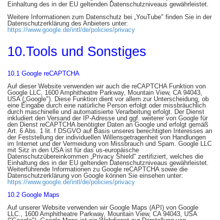
Einhaltung des in der EU geltenden Datenschutzniveaus gewährleistet.
Weitere Informationen zum Datenschutz bei „YouTube" finden Sie in der
Datenschutzerklärung des Anbieters unter:
https://www.google.de/intl/de/policies/privacy
10.Tools und Sonstiges
10.1 Google reCAPTCHA
Auf dieser Website verwenden wir auch die reCAPTCHA Funktion von
Google LLC, 1600 Amphitheatre Parkway, Mountain View, CA 94043,
USA („Google"). Diese Funktion dient vor allem zur Unterscheidung, ob
eine Eingabe durch eine natürliche Person erfolgt oder missbräuchlich
durch maschinelle und automatisierte Verarbeitung erfolgt. Der Dienst
inkludiert den Versand der IP-Adresse und ggf. weiterer von Google für
den Dienst reCAPTCHA benötigter Daten an Google und erfolgt gemäß
Art. 6 Abs. 1 lit. f DSGVO auf Basis unseres berechtigten Interesses an
der Feststellung der individuellen Willensgetragenheit von Handlungen
im Internet und der Vermeidung von Missbrauch und Spam. Google LLC
mit Sitz in den USA ist für das us-europäische
Datenschutzübereinkommen „Privacy Shield" zertifiziert, welches die
Einhaltung des in der EU geltenden Datenschutzniveaus gewährleistet.
Weiterführende Informationen zu Google reCAPTCHA sowie die
Datenschutzerklärung von Google können Sie einsehen unter:
https://www.google.de/intl/de/policies/privacy
10.2 Google Maps
Auf unserer Website verwenden wir Google Maps (API) von Google
LLC., 1600 Amphitheatre Parkway, Mountain View, CA 94043, USA