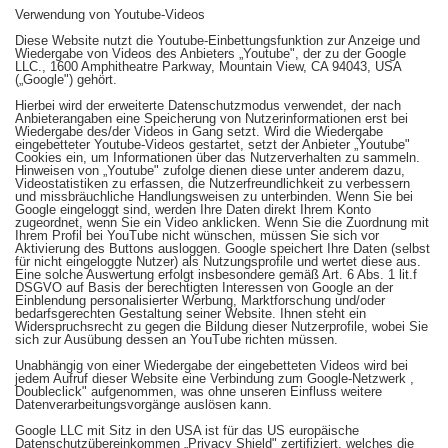
Verwendung von Youtube-Videos
Diese Website nutzt die Youtube-Einbettungsfunktion zur Anzeige und
Wiedergabe von Videos des Anbieters „Youtube", der zu der Google
LLC., 1600 Amphitheatre Parkway, Mountain View, CA 94043, USA
(„Google") gehört.
Hierbei wird der erweiterte Datenschutzmodus verwendet, der nach
Anbieterangaben eine Speicherung von Nutzerinformationen erst bei
Wiedergabe des/der Videos in Gang setzt. Wird die Wiedergabe
eingebetteter Youtube-Videos gestartet, setzt der Anbieter „Youtube"
Cookies ein, um Informationen über das Nutzerverhalten zu sammeln.
Hinweisen von „Youtube" zufolge dienen diese unter anderem dazu,
Videostatistiken zu erfassen, die Nutzerfreundlichkeit zu verbessern
und missbräuchliche Handlungsweisen zu unterbinden. Wenn Sie bei
Google eingeloggt sind, werden Ihre Daten direkt Ihrem Konto
zugeordnet, wenn Sie ein Video anklicken. Wenn Sie die Zuordnung mit
Ihrem Profil bei YouTube nicht wünschen, müssen Sie sich vor
Aktivierung des Buttons ausloggen. Google speichert Ihre Daten (selbst
für nicht eingeloggte Nutzer) als Nutzungsprofile und wertet diese aus.
Eine solche Auswertung erfolgt insbesondere gemäß Art. 6 Abs. 1 lit.f
DSGVO auf Basis der berechtigten Interessen von Google an der
Einblendung personalisierter Werbung, Marktforschung und/oder
bedarfsgerechten Gestaltung seiner Website. Ihnen steht ein
Widerspruchsrecht zu gegen die Bildung dieser Nutzerprofile, wobei Sie
sich zur Ausübung dessen an YouTube richten müssen.
Unabhängig von einer Wiedergabe der eingebetteten Videos wird bei
jedem Aufruf dieser Website eine Verbindung zum Google-Netzwerk ,
Doubleclick" aufgenommen, was ohne unseren Einfluss weitere
Datenverarbeitungsvorgänge auslösen kann.
Google LLC mit Sitz in den USA ist für das US europäische
Datenschutzübereinkommen „Privacy Shield" zertifiziert, welches die