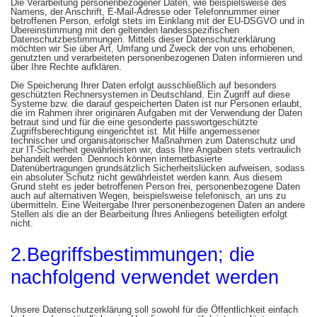
Die Verarbeitung personenbezogener Daten, wie beispielsweise des
Namens, der Anschrift, E-Mail-Adresse oder Telefonnummer einer
betroffenen Person, erfolgt stets im Einklang mit der EU-DSGVO und in
Übereinstimmung mit den geltenden landesspezifischen
Datenschutzbestimmungen. Mittels dieser Datenschutzerklärung
möchten wir Sie über Art, Umfang und Zweck der von uns erhobenen,
genutzten und verarbeiteten personenbezogenen Daten informieren und
über Ihre Rechte aufklären.
Die Speicherung Ihrer Daten erfolgt ausschließlich auf besonders
geschützten Rechnersystemen in Deutschland. Ein Zugriff auf diese
Systeme bzw. die darauf gespeicherten Daten ist nur Personen erlaubt,
die im Rahmen ihrer originären Aufgaben mit der Verwendung der Daten
betraut sind und für die eine gesonderte passwortgeschützte
Zugriffsberechtigung eingerichtet ist. Mit Hilfe angemessener
technischer und organisatorischer Maßnahmen zum Datenschutz und
zur IT-Sicherheit gewährleisten wir, dass Ihre Angaben stets vertraulich
behandelt werden. Dennoch können internetbasierte
Datenübertragungen grundsätzlich Sicherheitslücken aufweisen, sodass
ein absoluter Schutz nicht gewährleistet werden kann. Aus diesem
Grund steht es jeder betroffenen Person frei, personenbezogene Daten
auch auf alternativen Wegen, beispielsweise telefonisch, an uns zu
übermitteln. Eine Weitergabe Ihrer personenbezogenen Daten an andere
Stellen als die an der Bearbeitung Ihres Anliegens beteiligten erfolgt
nicht.
2.Begriffsbestimmungen; die
nachfolgend verwendet werden
Unsere Datenschutzerklärung soll sowohl für die Öffentlichkeit einfach