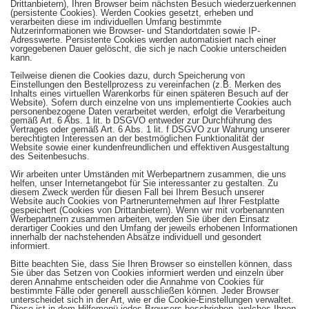
Drittanbietern), Ihren Browser beim nächsten Besuch wiederzuerkennen
(persistente Cookies). Werden Cookies gesetzt, erheben und
verarbeiten diese im individuellen Umfang bestimmte
Nutzerinformationen wie Browser- und Standortdaten sowie IP-
Adresswerte. Persistente Cookies werden automatisiert nach einer
vorgegebenen Dauer gelöscht, die sich je nach Cookie unterscheiden
kann.
Teilweise dienen die Cookies dazu, durch Speicherung von
Einstellungen den Bestellprozess zu vereinfachen (z.B. Merken des
Inhalts eines virtuellen Warenkorbs für einen späteren Besuch auf der
Website). Sofern durch einzelne von uns implementierte Cookies auch
personenbezogene Daten verarbeitet werden, erfolgt die Verarbeitung
gemäß Art. 6 Abs. 1 lit. b DSGVO entweder zur Durchführung des
Vertrages oder gemäß Art. 6 Abs. 1 lit. f DSGVO zur Wahrung unserer
berechtigten Interessen an der bestmöglichen Funktionalität der
Website sowie einer kundenfreundlichen und effektiven Ausgestaltung
des Seitenbesuchs.
Wir arbeiten unter Umständen mit Werbepartnern zusammen, die uns
helfen, unser Internetangebot für Sie interessanter zu gestalten. Zu
diesem Zweck werden für diesen Fall bei Ihrem Besuch unserer
Website auch Cookies von Partnerunternehmen auf Ihrer Festplatte
gespeichert (Cookies von Drittanbietern). Wenn wir mit vorbenannten
Werbepartnern zusammen arbeiten, werden Sie über den Einsatz
derartiger Cookies und den Umfang der jeweils erhobenen Informationen
innerhalb der nachstehenden Absätze individuell und gesondert
informiert.
Bitte beachten Sie, dass Sie Ihren Browser so einstellen können, dass
Sie über das Setzen von Cookies informiert werden und einzeln über
deren Annahme entscheiden oder die Annahme von Cookies für
bestimmte Fälle oder generell ausschließen können. Jeder Browser
unterscheidet sich in der Art, wie er die Cookie-Einstellungen verwaltet.
Diese ist in dem Hilfemenü jedes Browsers beschrieben, welches Ihnen